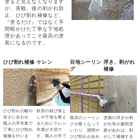
塗ると見えなくなります
が、美観、後の剥がれ防
止、ひび割れ補修など、
『塗るだけ』ではなく手
間暇かけた丁寧な下地処
理があってこそ最高の塗
装になるのです。
ひび割れ補修
ケレン
目地シーリン
浮き、剥がれ
グ
補修
ひび割れの幅や
鉄部の錆び落と
深さに合わせ、
しや下地を整え
既存のシーリン
塗膜の浮きや剥
職人の手作業で
るためにケレン
グが硬くなって
がれ等の脆弱塗
丁寧にひび割れ
作業が大切で
いたり、隙間や
膜があれば、剥
補修を行いま
す。職人の手で
ひび割れがあれ
がして補修する