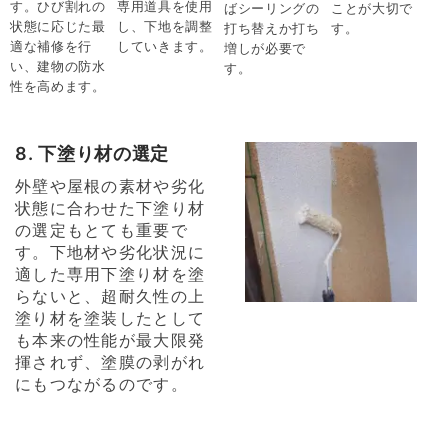
す。ひび割れの
専用道具を使用
ばシーリングの
ことが大切で
状態に応じた最
し、下地を調整
打ち替えか打ち
す。
適な補修を行
していきます。
増しが必要で
い、建物の防水
す。
性を高めます。
8. 下塗り材の選定
外壁や屋根の素材や劣化
状態に合わせた下塗り材
の選定もとても重要で
す。下地材や劣化状況に
適した専用下塗り材を塗
らないと、超耐久性の上
塗り材を塗装したとして
も本来の性能が最大限発
揮されず、塗膜の剥がれ
にもつながるのです。