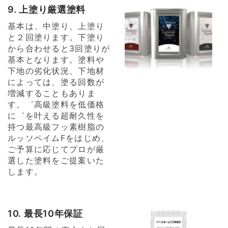
9. 上塗り厳選塗料
基本は、中塗り、上塗り
と２回塗ります。下塗り
から合わせると3回塗りが
基本となります。塗料や
下地の劣化状況、下地材
によっては、塗る回数が
増減することもありま
す。゛高級塗料を低価格
に゛を叶える超耐久性を
持つ最高級フッ素樹脂の
ルッソペイムFをはじめ、
ご予算に応じてプロが厳
選した塗料をご提案いた
します。
10. 最長10年保証