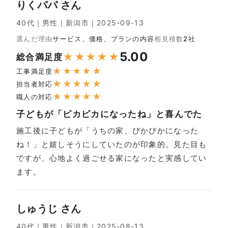
りくパパ さん
40代｜男性｜新潟市｜2025-09-13
選んだ理由
サービス、価格、プランの内容
相見積数
2社
5.00
★
★
★
★
★
総合満足度
★
★
★
★
★
工事満足度
★
★
★
★
★
担当者対応
★
★
★
★
★
職人の対応
子どもが「ピカピカになったね」と喜んでた
施工後に子どもが「うちの家、ぴかぴかになった
ね！」と嬉しそうにしていたのが印象的。見た目も
ですが、心地よく過ごせる家になったと実感してい
ます。
しゅうじ さん
40代｜男性｜新潟市｜2025-08-13