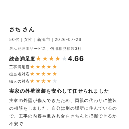
さち さん
50代｜女性｜新潟市｜2026-07-26
選んだ理由
サービス、信用
相見積数
2社
4.66
★
★
★
★
★
総合満足度
★
★
★
★
★
工事満足度
★
★
★
★
★
担当者対応
★
★
★
★
★
職人の対応
実家の外壁塗装を安心して任せられました
実家の外壁が傷んできたため、両親の代わりに塗装
の相談をしました。自分は別の場所に住んでいるの
で、工事の内容や進み具合をきちんと把握できるか
不安で…