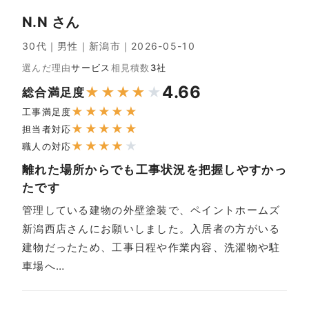
N.N さん
30代｜男性｜新潟市｜2026-05-10
選んだ理由
サービス
相見積数
3社
4.66
★
★
★
★
★
総合満足度
★
★
★
★
★
工事満足度
★
★
★
★
★
担当者対応
★
★
★
★
★
職人の対応
離れた場所からでも工事状況を把握しやすかっ
たです
管理している建物の外壁塗装で、ペイントホームズ
新潟西店さんにお願いしました。入居者の方がいる
建物だったため、工事日程や作業内容、洗濯物や駐
車場へ…