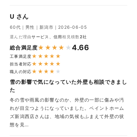
U さん
60代｜男性｜新潟市｜2026-06-05
選んだ理由
サービス、信用
相見積数
2社
4.66
★
★
★
★
★
総合満足度
★
★
★
★
★
工事満足度
★
★
★
★
★
担当者対応
★
★
★
★
★
職人の対応
雪の影響で気になっていた外壁も相談できまし
た
冬の雪や雨風の影響なのか、外壁の一部に傷みや汚
れが目立つようになっていました。ペイントホーム
ズ新潟西店さんは、地域の気候もふまえて外壁の状
態を見…