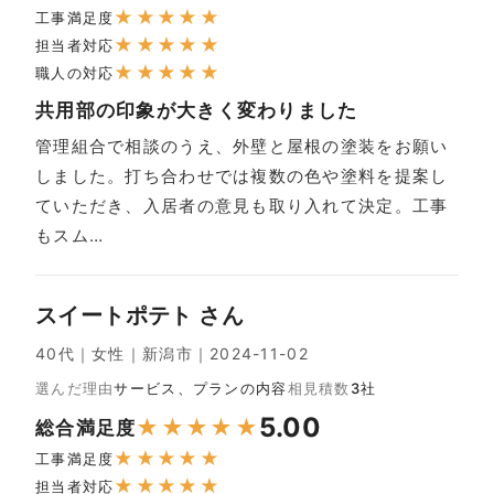
★
★
★
★
★
工事満足度
★
★
★
★
★
担当者対応
★
★
★
★
★
職人の対応
共用部の印象が大きく変わりました
管理組合で相談のうえ、外壁と屋根の塗装をお願い
しました。打ち合わせでは複数の色や塗料を提案し
ていただき、入居者の意見も取り入れて決定。工事
もスム…
スイートポテト さん
40代｜女性｜新潟市｜2024-11-02
選んだ理由
サービス、プランの内容
相見積数
3社
5.00
★
★
★
★
★
総合満足度
★
★
★
★
★
工事満足度
★
★
★
★
★
担当者対応