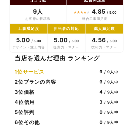
9人
4.85
★
★
★
★
★
/ 5.00
お客様の投稿数
総合工事満足度
工事満足度
担当者の対応
職人満足度
5.00
5.00
4.56
/ 5.00
/ 5.00
/ 5.00
デザイン・施工内容
提案力・マナー
技術力・マナー
当店を選んだ理由 ランキング
1位
サービス
9
/ 9人中
2位
プランの内容
6
/ 9人中
3位
価格
4
/ 9人中
4位
信用
3
/ 9人中
5位
評判
0
/ 9人中
6位
その他
0
/ 9人中