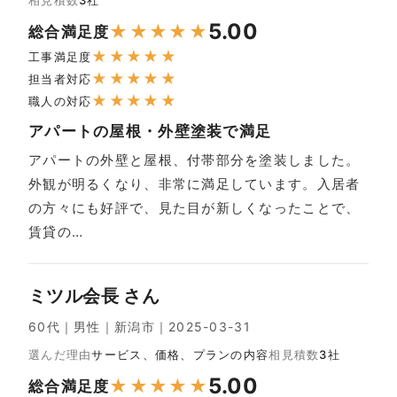
5.00
★
★
★
★
★
総合満足度
★
★
★
★
★
工事満足度
★
★
★
★
★
担当者対応
★
★
★
★
★
職人の対応
アパートの屋根・外壁塗装で満足
アパートの外壁と屋根、付帯部分を塗装しました。
外観が明るくなり、非常に満足しています。入居者
の方々にも好評で、見た目が新しくなったことで、
賃貸の…
ミツル会長 さん
60代｜男性｜新潟市｜2025-03-31
選んだ理由
サービス、価格、プランの内容
相見積数
3社
5.00
★
★
★
★
★
総合満足度