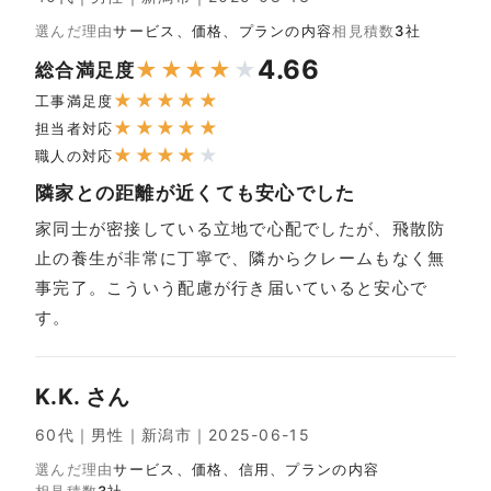
選んだ理由
サービス、価格、プランの内容
相見積数
3社
4.66
★
★
★
★
★
総合満足度
★
★
★
★
★
工事満足度
★
★
★
★
★
担当者対応
★
★
★
★
★
職人の対応
隣家との距離が近くても安心でした
家同士が密接している立地で心配でしたが、飛散防
止の養生が非常に丁寧で、隣からクレームもなく無
事完了。こういう配慮が行き届いていると安心で
す。
K.K. さん
60代｜男性｜新潟市｜2025-06-15
選んだ理由
サービス、価格、信用、プランの内容
相見積数
3社