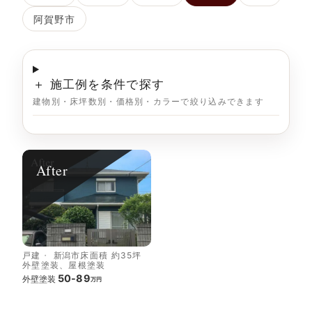
阿賀野市
＋ 施工例を条件で探す
建物別・床坪数別・価格別・カラーで絞り込みできます
After
戸建
新潟市
床面積 約35坪
外壁塗装、屋根塗装
50-89
外壁塗装
万円