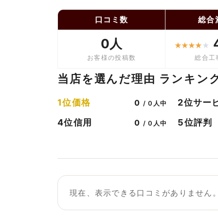
口コミ数
総合
0人
★
★
★
★
★
お客様の投稿数
総合工
当店を選んだ理由 ランキン
価格
サー
1位
2位
0
/ 0人中
信用
評判
4位
5位
0
/ 0人中
現在、表示できる口コミがありません