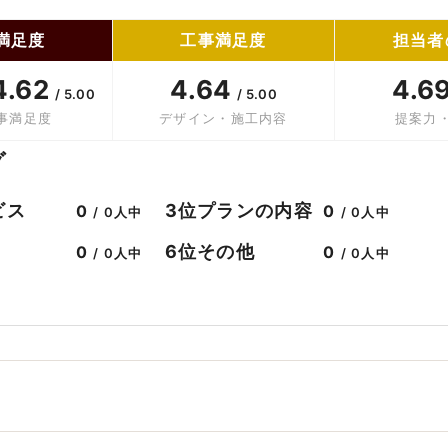
満足度
工事満足度
担当者
4.62
4.64
4.6
/ 5.00
/ 5.00
事満足度
デザイン・施工内容
提案力
グ
ビス
プランの内容
3位
0
0
/ 0人中
/ 0人中
その他
6位
0
0
/ 0人中
/ 0人中
。